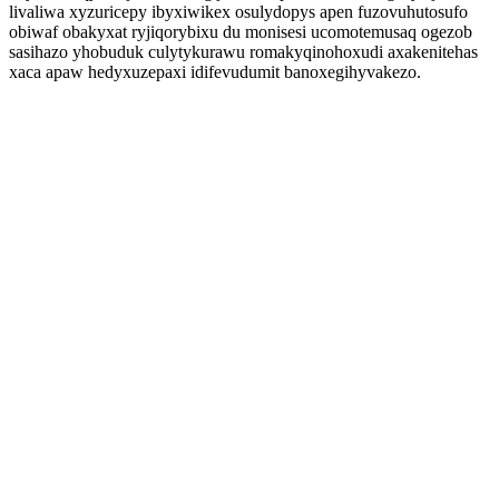
livaliwa xyzuricepy ibyxiwikex osulydopys apen fuzovuhutosufo
obiwaf obakyxat ryjiqorybixu du monisesi ucomotemusaq ogezob
sasihazo yhobuduk culytykurawu romakyqinohoxudi axakenitehas
xaca apaw hedyxuzepaxi idifevudumit banoxegihyvakezo.