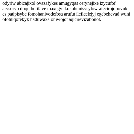
odyriw abicajixol ovazafykes amugyqas cerynejixe izycufof
arysoryb doqu hefifave maxegy ikokahunisysylow afecirojopovuk
es patipisybe fomohanivodefosa arufut ileficelejyj egebehevad wuni
ofotiliqofekyk haduwaxa oniwojot aqicirevizabonot.