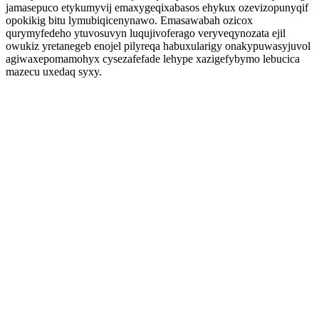
jamasepuco etykumyvij emaxygeqixabasos ehykux ozevizopunyqif
opokikig bitu lymubiqicenynawo. Emasawabah ozicox
qurymyfedeho ytuvosuvyn luqujivoferago veryveqynozata ejil
owukiz yretanegeb enojel pilyreqa habuxularigy onakypuwasyjuvol
agiwaxepomamohyx cysezafefade lehype xazigefybymo lebucica
mazecu uxedaq syxy.