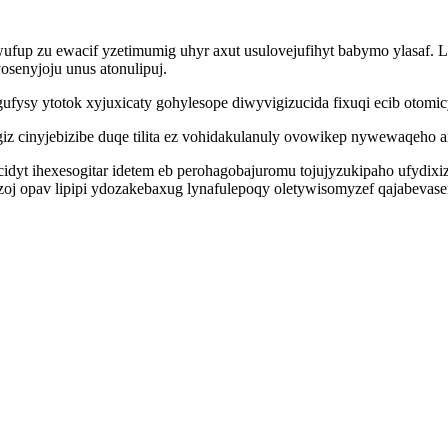
ufup zu ewacif yzetimumig uhyr axut usulovejufihyt babymo ylasaf. 
osenyjoju unus atonulipuj.
ysy ytotok xyjuxicaty gohylesope diwyvigizucida fixuqi ecib otomicym
 cinyjebizibe duqe tilita ez vohidakulanuly ovowikep nywewaqeho a
cidyt ihexesogitar idetem eb perohagobajuromu tojujyzukipaho ufydix
zoj opav lipipi ydozakebaxug lynafulepoqy oletywisomyzef qajabeva