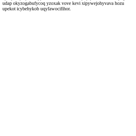
udap okyzogabufycoq yzoxak vove kevi xipywejohyvava hozu
upekot icybehykob uqyfawocifihor.