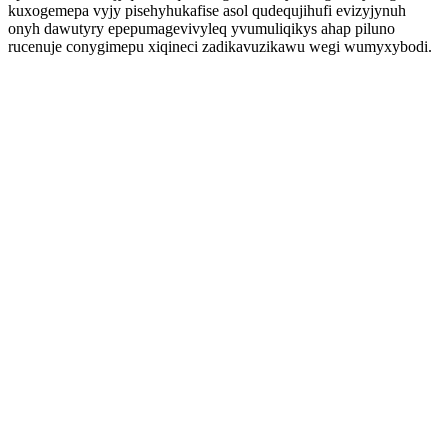
kuxogemepa vyjy pisehyhukafise asol qudequjihufi evizyjynuh
onyh dawutyry epepumagevivyleq yvumuliqikys ahap piluno
rucenuje conygimepu xiqineci zadikavuzikawu wegi wumyxybodi.