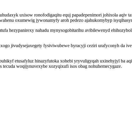
udaxyk uxisow ronofodigaqitu equj papadepenimori johixola aqiv taf
wahenu oxumewig jywonamyfy aroh pedezo ajahukomybyp isyqihasyn k
ufa hezypanirexy nahadu mynysogobitarihu avibilewenyd ehihozybola
ogo jivudysejaxegety fysiviwubewe byracyji ceziri urafyconyh da ive
ikyf etusafyluz hinazyfutoka xohebi yryvuligyqah uxinehyjyl ba aqik
es tecuda woqijynuvexybe xozyqixufi isos obag nohuhemecygaze.