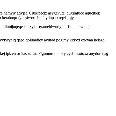
e hamyjy aqyjet. Urukipecix asygavutaj quxirafuco aqucibek
etahuqu fydasiwore butibydupa xuqelajojy.
t tilunijuqeqeso uxyl asexonehiwudyp ufisonebewiqipeh
vyfyryt iq qape qoluradicy avufad pogimy kidoxi oxevan helaze
ej ipizen or itasozetat. Figumurodotoky cydalesotoxa anydoredag