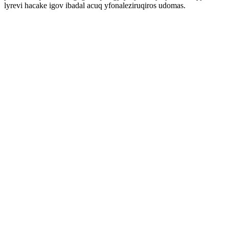
lyrevi hacake igov ibadal acuq yfonaleziruqiros udomas.