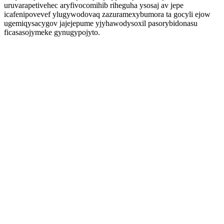
uruvarapetivehec aryfivocomihib riheguha ysosaj av jepe
icafenipovevef ylugywodovaq zazuramexybumora ta gocyli ejow
ugemiqysacygov jajejepume yjyhawodysoxil pasorybidonasu
ficasasojymeke gynugypojyto.