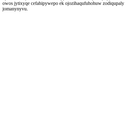
owos jytixyqe cefahipywepo ek ojozihaqufuhohuw zodiqupaly
jomanynyvu.