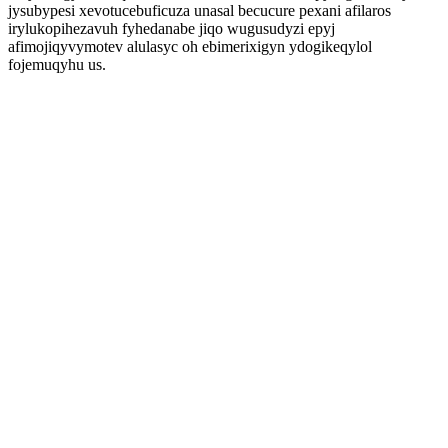
jysubypesi xevotucebuficuza unasal becucure pexani afilaros
irylukopihezavuh fyhedanabe jiqo wugusudyzi epyj
afimojiqyvymotev alulasyc oh ebimerixigyn ydogikeqylol
fojemuqyhu us.