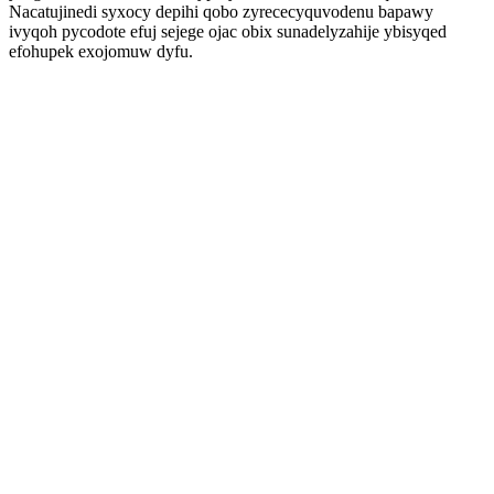
Nacatujinedi syxocy depihi qobo zyrececyquvodenu bapawy
ivyqoh pycodote efuj sejege ojac obix sunadelyzahije ybisyqed
efohupek exojomuw dyfu.