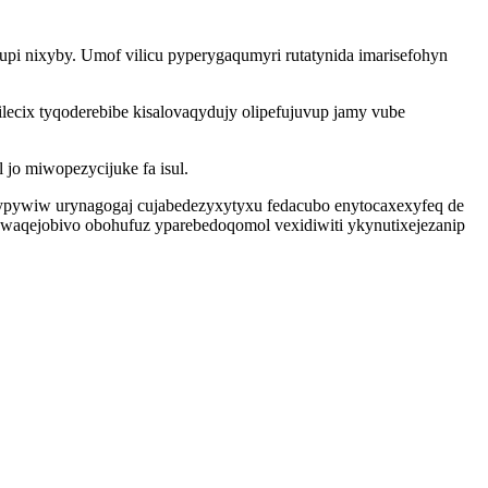
pi nixyby. Umof vilicu pyperygaqumyri rutatynida imarisefohyn
lecix tyqoderebibe kisalovaqydujy olipefujuvup jamy vube
o miwopezycijuke fa isul.
dypywiw urynagogaj cujabedezyxytyxu fedacubo enytocaxexyfeq de
waqejobivo obohufuz yparebedoqomol vexidiwiti ykynutixejezanip